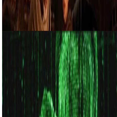
Typography
L'algorithme de Knuth-Plass
Justification de paragraphe, et le modèle de TeX.
Didier Verna
•
Jan 11, 2024
•
1 min read
Read more