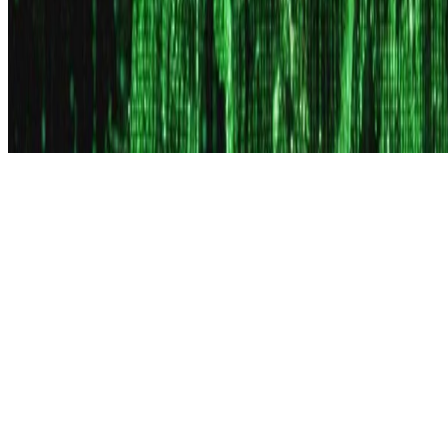
Copyright © 2026 Didier Verna. This work is licensed under
CC
BY NC ND 4.0
Made with
Hugo Blox Builder
.