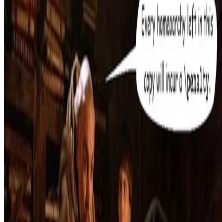
Une extension au Knuth-Plass pour la détection d'homéoarchies et
homéotéleutes.
Didier Verna
•
Sep 10, 2025
•
1 min read
Read more