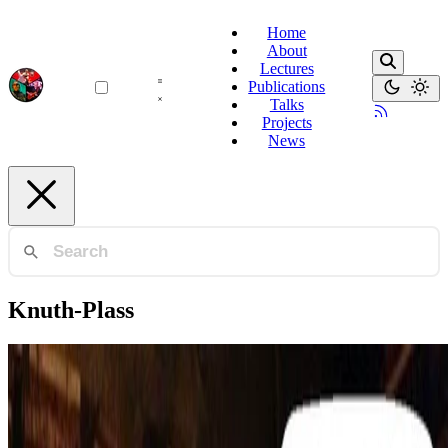
Home
About
Lectures
Publications
Talks
Projects
News
Knuth-Plass
Typography
Traitement des Similarités dans la Justification de
Paragraphe